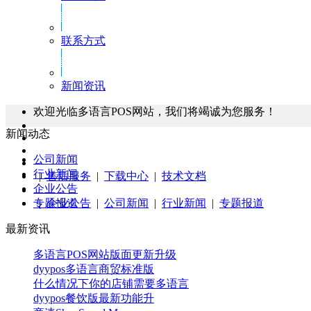
联系方式
新闻资讯
欢迎光临多语言POS网站，我们将竭诚为您服务！
新闻动态
公司新闻
行业新闻
|
售后服务
|
下载中心
|
技术文档
企业公告
|
专题报道
企业公告
|
公司新闻
|
行业新闻
|
专题报道
最新资讯
多语言POS网站版面更新升级
dyypos多语言商贸标准版
什么情况下你的店铺需要多语言
dyypos餐饮版最新功能升