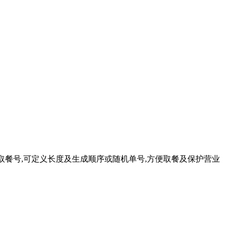
成取餐号,可定义长度及生成顺序或随机单号,方便取餐及保护营业